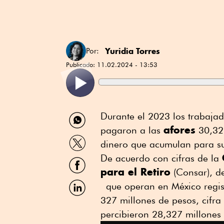
Yuridia Torres
Por:
Publicado:
11.02.2024 - 13:53
Compartir
Durante el 2023 los trabajad
por
afores
pagaron a las
30,327
WhatsApp
Compartir
dinero que acumulan para s
por
Twitter
De acuerdo con cifras de la
Compartir
por
para el Retiro
(Consar), d
Facebook
Compartir
que operan en México regist
por
327 millones de pesos, cifr
Linkedin
percibieron 28,327 millones