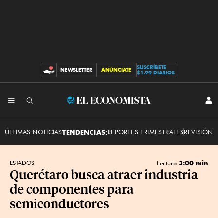
SUSCRÍBETE
NEWSLETTER
ANÚNCIATE
CONTRIBUCIONES
$1.99 DIARIOS
INI
El
SES
Economista
ÚLTIMAS NOTICIAS
TENDENCIAS:
REPORTES TRIMESTRALES
REVISIÓN 
3:00 min
ESTADOS
Lectura
Querétaro busca atraer industria
de componentes para
semiconductores