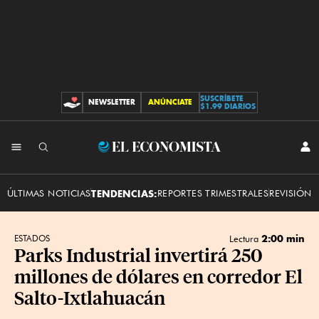
SUSCRÍBETE
NEWSLETTER
ANÚNCIATE
CONTRIBUCIONES
$1.99 DIARIOS
INI
El
SES
Economista
ÚLTIMAS NOTICIAS
TENDENCIAS:
REPORTES TRIMESTRALES
REVISIÓN 
2:00 min
ESTADOS
Lectura
Parks Industrial invertirá 250
millones de dólares en corredor El
Salto-Ixtlahuacán