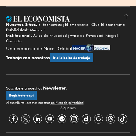
Nuestros Sitios:
El Economista
El Empresario
Club El Economista
Subir
Publicidad:
Mediakit
Institucional:
Aviso de Privacidad
Aviso de Privacidad Integral
Contacto
Una empresa de Nacer Global
Trabaja con nosotros
Ir a la bolsa de trabajo
Newsletter.
Suscríbete a nuestros
Regístrate aquí
Al suscribirte, aceptas nuestras
políticas de privacidad
.
Síguenos