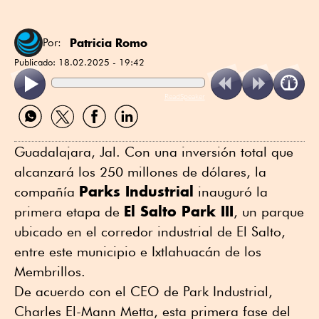
Patricia Romo
Por:
Publicado:
18.02.2025 - 19:42
ReadSpeaker
Compartir
Compartir
Compartir
Compartir
por
por
por
por
WhatsApp
Twitter
Facebook
Linkedin
Guadalajara, Jal. Con una inversión total que
alcanzará los 250 millones de dólares, la
Parks Industrial
compañía
inauguró la
El Salto Park III
primera etapa de
, un parque
ubicado en el corredor industrial de El Salto,
entre este municipio e Ixtlahuacán de los
Membrillos.
De acuerdo con el CEO de Park Industrial,
Charles El-Mann Metta, esta primera fase del