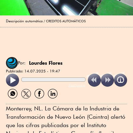
Descripción automática
CREDITOS AUTOMÁTICOS
Lourdes Flores
Por:
Publicado:
14.07.2025 - 19:47
ReadSpeaker
Compartir
Compartir
Compartir
Compartir
por
por
por
por
WhatsApp
Twitter
Facebook
Linkedin
Monterrey, NL. La Cámara de la Industria de
Transformación de Nuevo León (Caintra) alertó
que las cifras publicadas por el Instituto