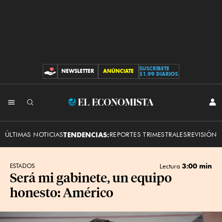
SUSCRÍBETE
NEWSLETTER
ANÚNCIATE
CONTRIBUCIONES
$1.99 DIARIOS
INI
El
SES
Economista
ÚLTIMAS NOTICIAS
TENDENCIAS:
REPORTES TRIMESTRALES
REVISIÓN 
3:00 min
ESTADOS
Lectura
Será mi gabinete, un equipo
honesto: Américo