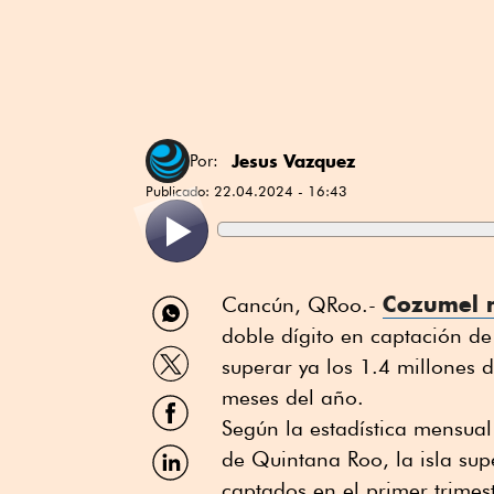
Jesus Vazquez
Por:
Publicado:
22.04.2024 - 16:43
Compartir
Cozumel m
Cancún, QRoo.-
por
doble dígito en captación de
WhatsApp
Compartir
superar ya los 1.4 millones d
por
Twitter
meses del año.
Compartir
por
Según la estadística mensual
Facebook
Compartir
de Quintana Roo, la isla sup
por
captados en el primer trimes