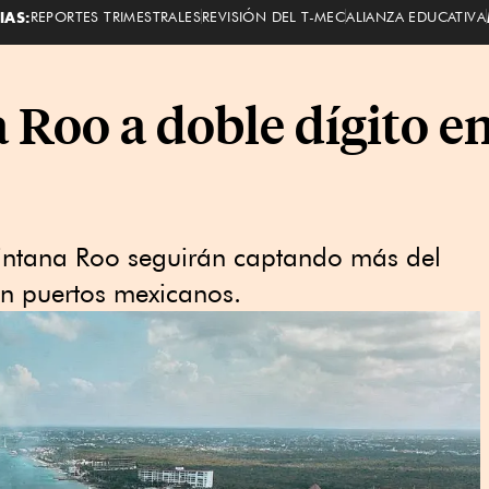
IAS:
REPORTES TRIMESTRALES
REVISIÓN DEL T-MEC
ALIANZA EDUCATIVA
Roo a doble dígito en
intana Roo seguirán captando más del
an puertos mexicanos.