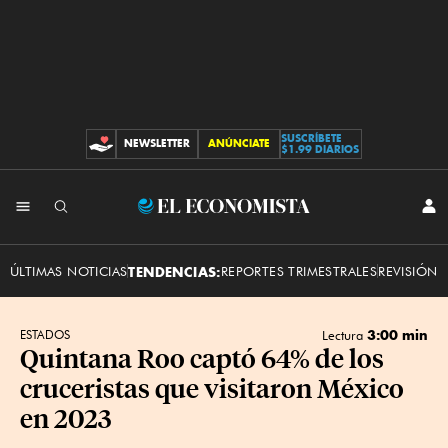
SUSCRÍBETE
NEWSLETTER
ANÚNCIATE
CONTRIBUCIONES
$1.99 DIARIOS
INI
El
SES
Economista
ÚLTIMAS NOTICIAS
TENDENCIAS:
REPORTES TRIMESTRALES
REVISIÓN 
3:00 min
ESTADOS
Lectura
Quintana Roo captó 64% de los
cruceristas que visitaron México
en 2023