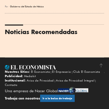
Por
Gobierno del Estado de México
Noticias Recomendadas
Nuestros Sitios:
El Economista
El Empresario
Club El Economista
Subir
Publicidad:
Mediakit
Institucional:
Aviso de Privacidad
Aviso de Privacidad Integral
Contacto
Una empresa de Nacer Global
Trabaja con nosotros
Ir a la bolsa de trabajo