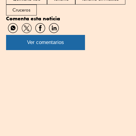
Cruceros
Comenta esta noticia
Compartir
Compartir
Compartir
Compartir
por
por
por
por
WhatsApp
Twitter
Facebook
Linkedin
Ver comentarios