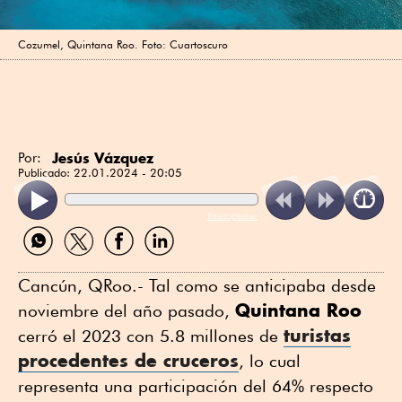
Cozumel, Quintana Roo. Foto: Cuartoscuro
Jesús Vázquez
Por:
Publicado:
22.01.2024 - 20:05
ReadSpeaker
Compartir
Compartir
Compartir
Compartir
por
por
por
por
WhatsApp
Twitter
Facebook
Linkedin
Cancún, QRoo.- Tal como se anticipaba desde
Quintana Roo
noviembre del año pasado,
turistas
cerró el 2023 con 5.8 millones de
procedentes de cruceros
, lo cual
representa una participación del 64% respecto