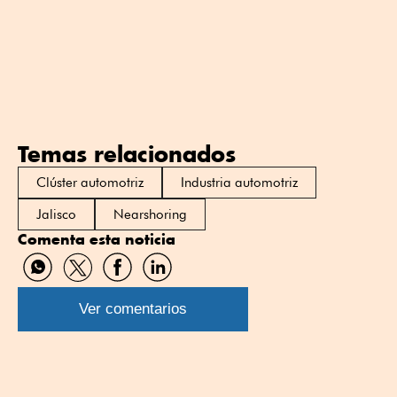
Temas relacionados
Clúster automotriz
Industria automotriz
Jalisco
Nearshoring
Comenta esta noticia
Compartir
Compartir
Compartir
Compartir
por
por
por
por
WhatsApp
Twitter
Facebook
Linkedin
Ver comentarios