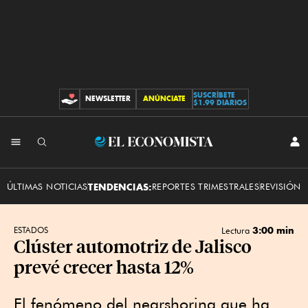
SUSCRÍBETE
NEWSLETTER
ANÚNCIATE
CONTRIBUCIONES
$1.99 DIARIOS
INI
El
SES
Economista
ÚLTIMAS NOTICIAS
TENDENCIAS:
REPORTES TRIMESTRALES
REVISIÓN 
3:00 min
ESTADOS
Lectura
Clúster automotriz de Jalisco
prevé crecer hasta 12%
El fenómeno del nearshoring que ha