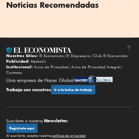
Noticias Recomendadas
Nuestros Sitios:
El Economista
El Empresario
Club El Economista
Subir
Publicidad:
Mediakit
Institucional:
Aviso de Privacidad
Aviso de Privacidad Integral
Contacto
Una empresa de Nacer Global
Trabaja con nosotros
Ir a la bolsa de trabajo
Newsletter.
Suscríbete a nuestros
Regístrate aquí
Al suscribirte, aceptas nuestras
políticas de privacidad
.