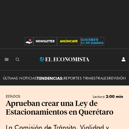
SUSCRÍBETE
NEWSLETTER
ANÚNCIATE
CONTRIBUCIONES
$1.99 DIARIOS
INI
El
SES
Economista
ÚLTIMAS NOTICIAS
TENDENCIAS:
REPORTES TRIMESTRALES
REVISIÓN 
2:00 min
ESTADOS
Lectura
Aprueban crear una Ley de
Estacionamientos en Querétaro
La Comisión de Tránsito, Vialidad y