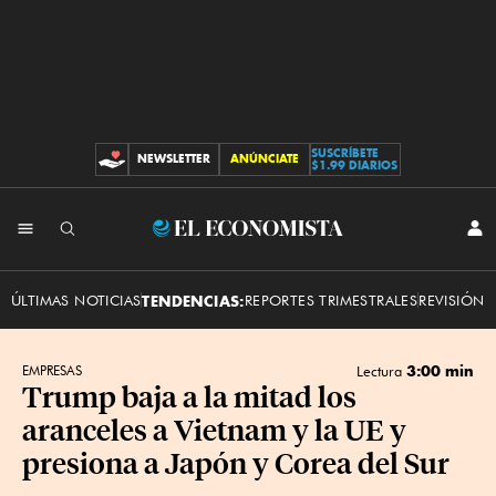
SUSCRÍBETE
NEWSLETTER
ANÚNCIATE
CONTRIBUCIONES
$1.99 DIARIOS
INI
El
SES
Economista
ÚLTIMAS NOTICIAS
TENDENCIAS:
REPORTES TRIMESTRALES
REVISIÓN 
3:00 min
EMPRESAS
Lectura
Trump baja a la mitad los
aranceles a Vietnam y la UE y
presiona a Japón y Corea del Sur