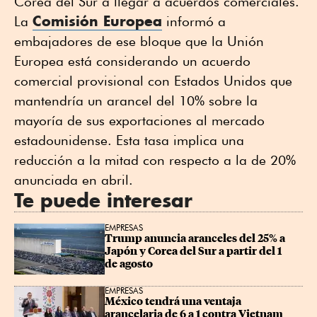
Corea del Sur a llegar a acuerdos comerciales.
Comisión Europea
La
informó a
embajadores de ese bloque que la Unión
Europea está considerando un acuerdo
comercial provisional con Estados Unidos que
mantendría un arancel del 10% sobre la
mayoría de sus exportaciones al mercado
estadounidense. Esta tasa implica una
reducción a la mitad con respecto a la de 20%
anunciada en abril.
Te puede interesar
EMPRESAS
Trump anuncia aranceles del 25% a 
Japón y Corea del Sur a partir del 1 
de agosto
EMPRESAS
México tendrá una ventaja 
arancelaria de 6 a 1 contra Vietnam 