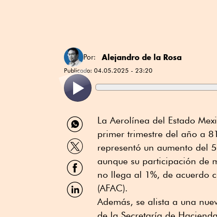
Alejandro de la Rosa
Por:
Publicado:
04.05.2025 - 23:20
Compartir
La Aerolínea del Estado Mexi
por
primer trimestre del año a 8
WhatsApp
Compartir
representó un aumento del 5
por
Twitter
aunque su participación de m
Compartir
por
no llega al 1%, de acuerdo c
Facebook
Compartir
(AFAC).
por
Además, se alista a una nuev
Linkedin
de la Secretaría de Hacienda