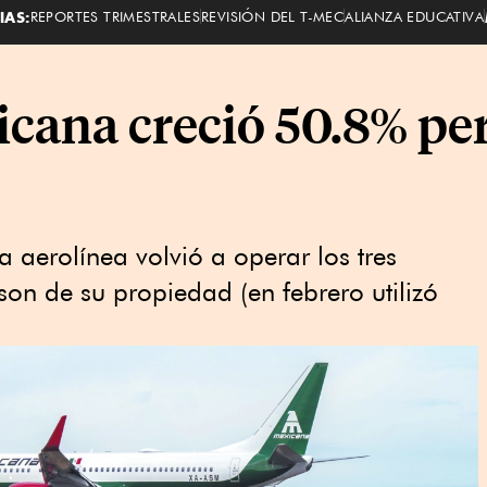
IAS:
REPORTES TRIMESTRALES
REVISIÓN DEL T-MEC
ALIANZA EDUCATIVA
icana creció 50.8% per
la aerolínea volvió a operar los tres
n de su propiedad (en febrero utilizó