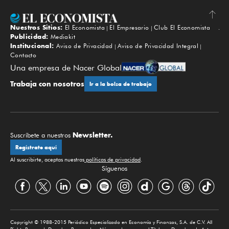
Nuestros Sitios:
El Economista
El Empresario
Club El Economista
Subir
Publicidad:
Mediakit
Institucional:
Aviso de Privacidad
Aviso de Privacidad Integral
Contacto
Una empresa de Nacer Global
Trabaja con nosotros
Ir a la bolsa de trabajo
Newsletter.
Suscríbete a nuestros
Regístrate aquí
Al suscribirte, aceptas nuestras
políticas de privacidad
.
Síguenos
Copyright © 1988-2015 Periódico Especializado en Economía y Finanzas, S.A. de C.V. All
Rights Reserved. Derechos Reservados. Número de reserva al Título en Derechos de Autor