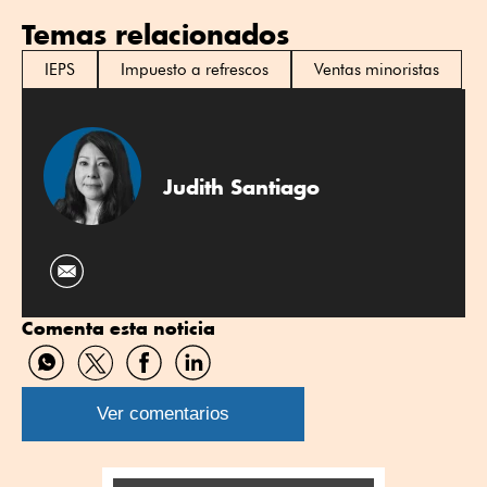
Temas relacionados
IEPS
Impuesto a refrescos
Ventas minoristas
Judith Santiago
Comenta esta noticia
Compartir
Compartir
Compartir
Compartir
por
por
por
por
WhatsApp
Twitter
Facebook
Linkedin
Ver comentarios