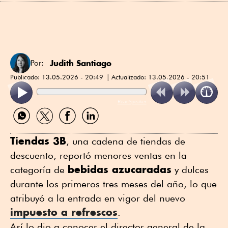
Judith Santiago
Por:
Publicado:
13.05.2026 - 20:49
Actualizado:
13.05.2026 - 20:51
ReadSpeaker
Compartir
Compartir
Compartir
Compartir
por
por
por
por
WhatsApp
Twitter
Facebook
Linkedin
Tiendas 3B
, una cadena de tiendas de
descuento, reportó menores ventas en la
bebidas azucaradas
categoría de
y dulces
durante los primeros tres meses del año, lo que
atribuyó a la entrada en vigor del nuevo
impuesto a
refrescos
.
Así lo dio a conocer el director general de la