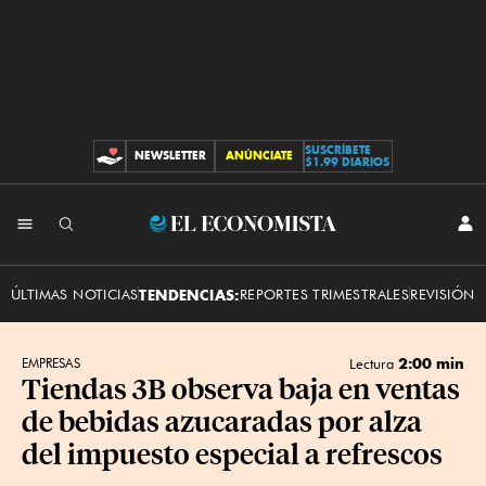
SUSCRÍBETE
NEWSLETTER
ANÚNCIATE
CONTRIBUCIONES
$1.99 DIARIOS
INI
El
SES
Economista
ÚLTIMAS NOTICIAS
TENDENCIAS:
REPORTES TRIMESTRALES
REVISIÓN 
2:00 min
EMPRESAS
Lectura
Tiendas 3B observa baja en ventas
de bebidas azucaradas por alza
del impuesto especial a refrescos