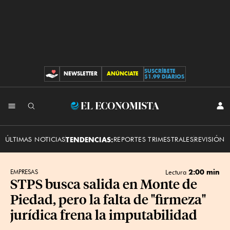
SUSCRÍBETE
NEWSLETTER
ANÚNCIATE
CONTRIBUCIONES
$1.99 DIARIOS
INI
El
SES
Economista
ÚLTIMAS NOTICIAS
TENDENCIAS:
REPORTES TRIMESTRALES
REVISIÓN 
2:00 min
EMPRESAS
Lectura
STPS busca salida en Monte de
Piedad, pero la falta de "firmeza"
jurídica frena la imputabilidad