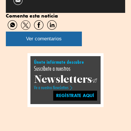
Comenta esta noticia
Compartir
Compartir
Compartir
Compartir
por
por
por
por
WhatsApp
Twitter
Facebook
Linkedin
Ver comentarios
Únete infórmate descubre
Suscríbete a nuestros
Newsletters
Ve a nuestros Newsletters
REGÍSTRATE AQUÍ