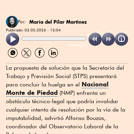
María del Pilar Martínez
Por:
Publicado:
03.05.2026 - 13:04
ReadSpeaker
Compartir
Compartir
Compartir
Compartir
por
por
por
por
WhatsApp
Twitter
Facebook
Linkedin
La propuesta de solución que la Secretaría del
Trabajo y Previsión Social (STPS) presentará
Nacional
para concluir la huelga en el
Monte de Piedad
(NMP) enfrenta un
obstáculo técnico-legal que podría invalidar
cualquier intento de resolución por la vía de la
imputabilidad, advirtió Alfonso Bouzas,
coordinador del Observatorio Laboral de la