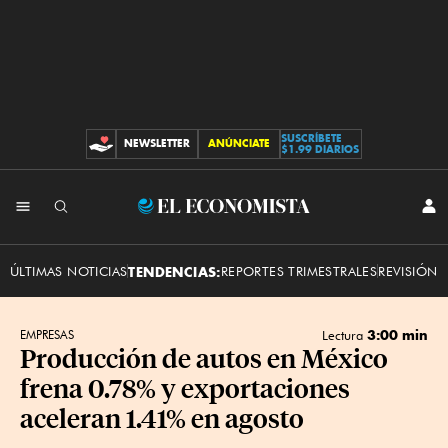
SUSCRÍBETE
NEWSLETTER
ANÚNCIATE
CONTRIBUCIONES
$1.99 DIARIOS
INI
El
SES
Economista
ÚLTIMAS NOTICIAS
TENDENCIAS:
REPORTES TRIMESTRALES
REVISIÓN 
3:00 min
EMPRESAS
Lectura
Producción de autos en México
frena 0.78% y exportaciones
aceleran 1.41% en agosto