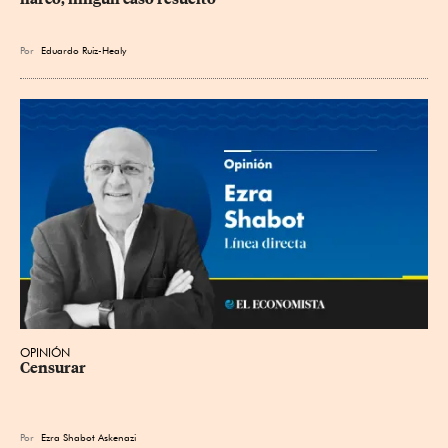
Por
Eduardo Ruiz-Healy
OPINIÓN
Censurar
Por
Ezra Shabot Askenazi