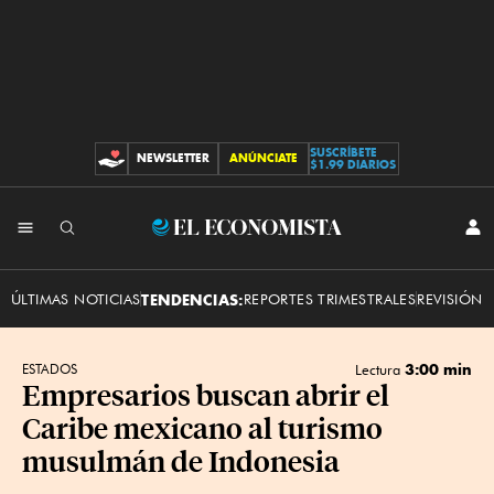
SUSCRÍBETE
NEWSLETTER
ANÚNCIATE
CONTRIBUCIONES
$1.99 DIARIOS
INI
El
SES
Economista
ÚLTIMAS NOTICIAS
TENDENCIAS:
REPORTES TRIMESTRALES
REVISIÓN 
3:00 min
ESTADOS
Lectura
Empresarios buscan abrir el
Caribe mexicano al turismo
musulmán de Indonesia