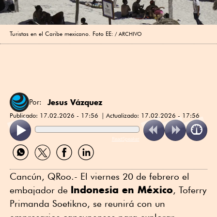
Turistas en el Caribe mexicano. Foto EE:
ARCHIVO
Jesus Vázquez
Por:
Publicado:
17.02.2026 - 17:56
Actualizado:
17.02.2026 - 17:56
ReadSpeaker
Compartir
Compartir
Compartir
Compartir
por
por
por
por
WhatsApp
Twitter
Facebook
Linkedin
Cancún, QRoo.- El viernes 20 de febrero el
Indonesia en México
embajador de
, Toferry
Primanda Soetikno, se reunirá con un
empresarios cancunenses para explorar