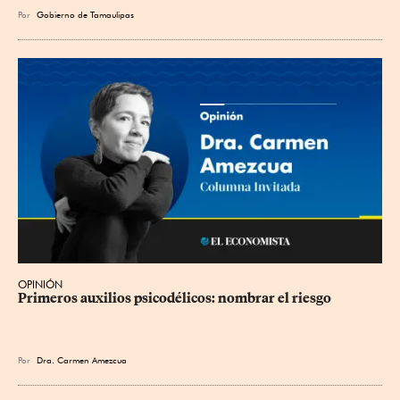
Por
Gobierno de Tamaulipas
OPINIÓN
Primeros auxilios psicodélicos: nombrar el riesgo
Por
Dra. Carmen Amezcua