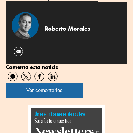
Roberto Morales
Comenta esta noticia
Compartir
Compartir
Compartir
Compartir
por
por
por
por
WhatsApp
Twitter
Facebook
Linkedin
Ver comentarios
Únete infórmate descubre
Suscríbete a nuestros
Newsletters