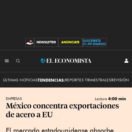
SUSCRÍBETE
NEWSLETTER
ANÚNCIATE
CONTRIBUCIONES
$1.99 DIARIOS
INI
El
SES
Economista
ÚLTIMAS NOTICIAS
TENDENCIAS:
REPORTES TRIMESTRALES
REVISIÓN 
4:00 min
EMPRESAS
Lectura
México concentra exportaciones
de acero a EU
El mercado estadounidense absorbe