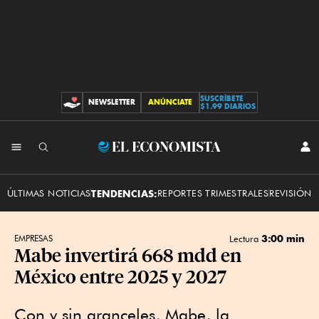
SUSCRÍBETE
NEWSLETTER
ANÚNCIATE
CONTRIBUCIONES
$1.99 DIARIOS
INI
El
SES
Economista
ÚLTIMAS NOTICIAS
TENDENCIAS:
REPORTES TRIMESTRALES
REVISIÓN 
3:00 min
EMPRESAS
Lectura
Mabe invertirá 668 mdd en
México entre 2025 y 2027
Con y sin aranceles, Mabe, la