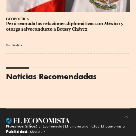
GEOPOLÍTICA
Perú reanuda las relaciones diplomáticas con México y 
otorga salvoconducto a Betssy Chávez
Por
Reuters
Noticias Recomendadas
Nuestros Sitios:
El Economista
El Empresario
Club El Economista
Subir
Publicidad:
Mediakit