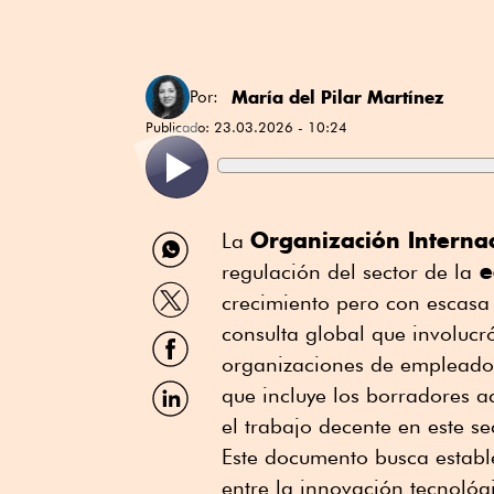
María del Pilar Martínez
Por:
Publicado:
23.03.2026 - 10:24
Compartir
Organización Internac
La
por
e
regulación del sector de la
WhatsApp
Compartir
crecimiento pero con escasa
por
Twitter
consulta global que involucr
Compartir
por
organizaciones de empleadore
Facebook
Compartir
que incluye los borradores 
por
el trabajo decente en este s
Linkedin
Este documento busca estable
entre la innovación tecnológ