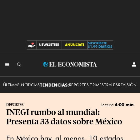
SUSCRÍBETE
NEWSLETTER
ANÚNCIATE
CONTRIBUCIONES
$1.99 DIARIOS
INI
El
SES
Economista
ÚLTIMAS NOTICIAS
TENDENCIAS:
REPORTES TRIMESTRALES
REVISIÓN 
4:00 min
DEPORTES
Lectura
INEGI rumbo al mundial:
Presenta 33 datos sobre México
En México hay, al menos, 10 estados