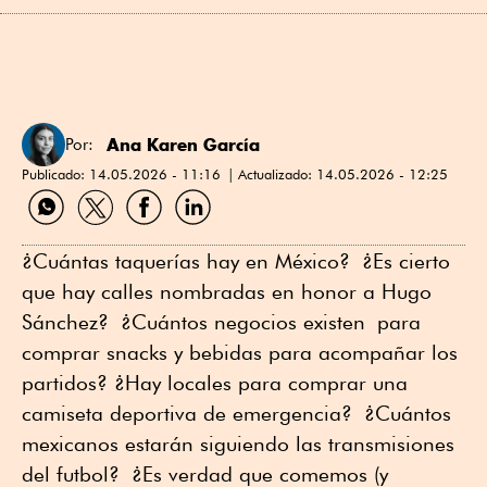
Ana Karen García
Por:
Publicado:
14.05.2026 - 11:16
Actualizado:
14.05.2026 - 12:25
Compartir
Compartir
Compartir
Compartir
por
por
por
por
WhatsApp
Twitter
Facebook
Linkedin
¿Cuántas taquerías hay en México? ¿Es cierto
que hay calles nombradas en honor a Hugo
Sánchez? ¿Cuántos negocios existen para
comprar snacks y bebidas para acompañar los
partidos? ¿Hay locales para comprar una
camiseta deportiva de emergencia? ¿Cuántos
mexicanos estarán siguiendo las transmisiones
del futbol? ¿Es verdad que comemos (y