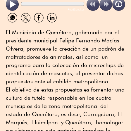
ReadSpeaker
Compartir
Compartir
Compartir
Compartir
por
por
por
por
WhatsApp
Twitter
Facebook
Linkedin
El Municipio de Querétaro, gobernado por el
presidente municipal Felipe Fernando Macías
Olvera, promueve la creación de un padrón de
maltratadores de animales, así como un
programa para la colocación de microchips de
identificación de mascotas, al presentar dichas
propuestas ante el cabildo metropolitano.
El objetivo de estas propuestas es fomentar una
cultura de tutela responsable en los cuatro
municipios de la zona metropolitana
del
estado de Querétaro
, es decir, Corregidora, El
Marqués
,
Huimilpan
y Querétaro,
homologar
sus sistemas en esta materia e impulsar la