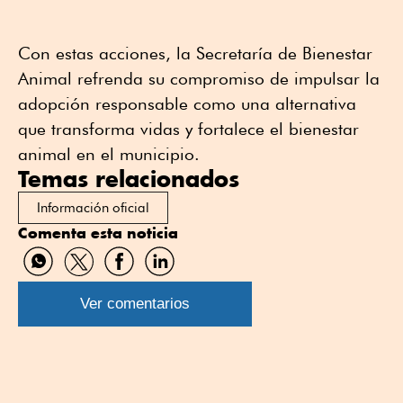
Con estas acciones, la Secretaría de Bienestar
Animal refrenda su compromiso de impulsar la
adopción responsable como una alternativa
que transforma vidas y fortalece el bienestar
animal en el municipio.
Temas relacionados
Información oficial
Comenta esta noticia
Compartir
Compartir
Compartir
Compartir
por
por
por
por
WhatsApp
Twitter
Facebook
Linkedin
Ver comentarios