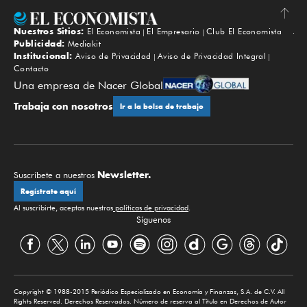
Nuestros Sitios:
El Economista
El Empresario
Club El Economista
Subir
Publicidad:
Mediakit
Institucional:
Aviso de Privacidad
Aviso de Privacidad Integral
Contacto
Una empresa de Nacer Global
Trabaja con nosotros
Ir a la bolsa de trabajo
Newsletter.
Suscríbete a nuestros
Regístrate aquí
Al suscribirte, aceptas nuestras
políticas de privacidad
.
Síguenos
Copyright © 1988-2015 Periódico Especializado en Economía y Finanzas, S.A. de C.V. All
Rights Reserved. Derechos Reservados. Número de reserva al Título en Derechos de Autor