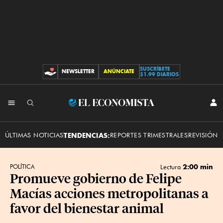
SUSCRÍBETE
NEWSLETTER
ANÚNCIATE
CONTRIBUCIONES
$1.99 DIARIOS
INI
El
SES
Economista
ÚLTIMAS NOTICIAS
TENDENCIAS:
REPORTES TRIMESTRALES
REVISIÓN 
2:00 min
POLÍTICA
Lectura
Promueve gobierno de Felipe
Macías acciones metropolitanas a
favor del bienestar animal