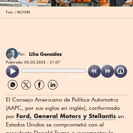
Foto:
REUTERS
Lilia González
Por:
Publicado:
05.03.2025 - 21:07
ReadSpeaker
Compartir
Compartir
Compartir
Compartir
por
por
por
por
WhatsApp
Twitter
Facebook
Linkedin
El Consejo Americano de Política Automotriz
(AAPC, por sus siglas en inglés), conformado
Ford, General Motors y Stellantis
por
en
Estados Unidos se comprometió con el
presidente Donald Trump a incrementar la