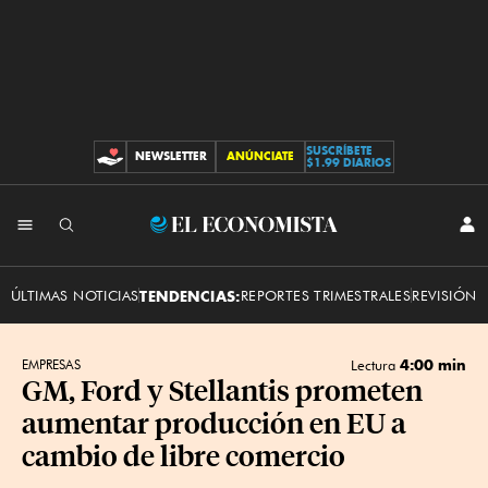
SUSCRÍBETE
NEWSLETTER
ANÚNCIATE
CONTRIBUCIONES
$1.99 DIARIOS
INI
El
SES
Economista
ÚLTIMAS NOTICIAS
TENDENCIAS:
REPORTES TRIMESTRALES
REVISIÓN 
4:00 min
EMPRESAS
Lectura
GM, Ford y Stellantis prometen
aumentar producción en EU a
cambio de libre comercio