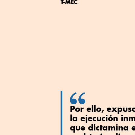
T-MEC
.
Por ello, expuso
la ejecución in
que dictamina e