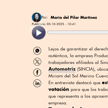
María del Pilar Martínez
Por:
Publicado:
05.10.2025 - 10:41
Compartir
Lejos de garantizar el derech
por
auténtica, la empresa Produc
WhatsApp
Compartir
trabajadores afiliados al Si
por
Automotriz
Twitter
(SINCIA), ubica
Compartir
por
Miriam del Sol Merino Cuev
Facebook
Compartir
es
En entrevista destacó que
por
votación
para que los traba
Linkedin
que representa a los aproxi
empresa.