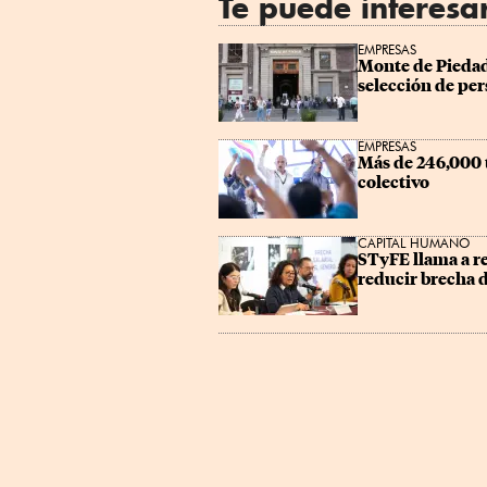
Te puede interesa
EMPRESAS
Monte de Piedad
selección de per
EMPRESAS
Más de 246,000 
colectivo
CAPITAL HUMANO
STyFE llama a re
reducir brecha 