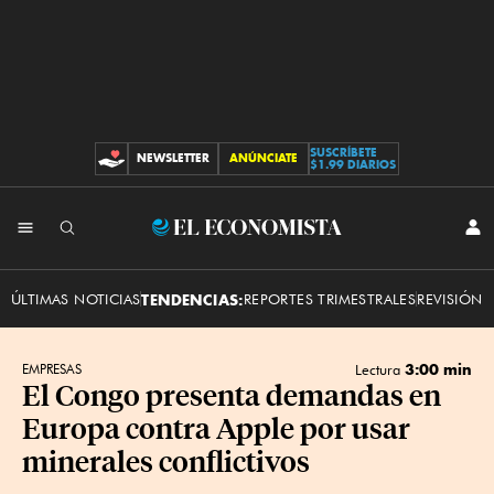
SUSCRÍBETE
NEWSLETTER
ANÚNCIATE
CONTRIBUCIONES
$1.99 DIARIOS
INI
El
SES
Economista
ÚLTIMAS NOTICIAS
TENDENCIAS:
REPORTES TRIMESTRALES
REVISIÓN 
3:00 min
EMPRESAS
Lectura
El Congo presenta demandas en
Europa contra Apple por usar
minerales conflictivos