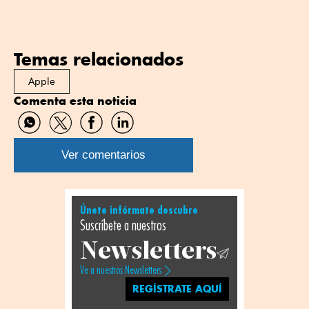
Temas relacionados
Apple
Comenta esta noticia
Compartir
Compartir
Compartir
Compartir
por
por
por
por
WhatsApp
Twitter
Facebook
Linkedin
Ver comentarios
Únete infórmate descubre
Suscríbete a nuestros
Newsletters
Ve a nuestros Newsletters
REGÍSTRATE AQUÍ