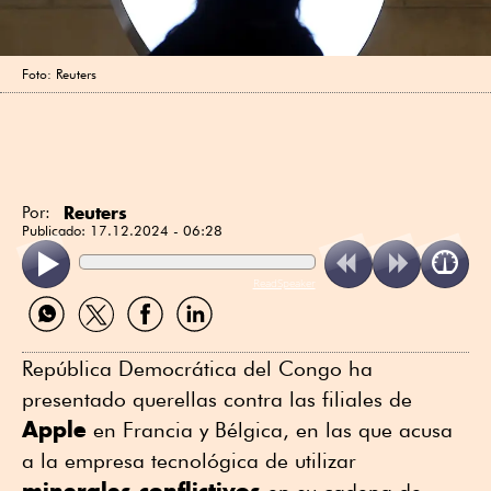
Foto: Reuters
Reuters
Por:
Publicado:
17.12.2024 - 06:28
ReadSpeaker
Compartir
Compartir
Compartir
Compartir
por
por
por
por
WhatsApp
Twitter
Facebook
Linkedin
República Democrática del Congo ha
presentado querellas contra las filiales de
Apple
en Francia y Bélgica, en las que acusa
a la empresa tecnológica de utilizar
minerales conflictivos
en su cadena de