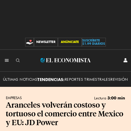
SUSCRÍBETE
NEWSLETTER
ANÚNCIATE
CONTRIBUCIONES
$1.99 DIARIOS
INI
El
SES
Economista
ÚLTIMAS NOTICIAS
TENDENCIAS:
REPORTES TRIMESTRALES
REVISIÓN 
3:00 min
EMPRESAS
Lectura
Aranceles volverán costoso y
tortuoso el comercio entre Mexico
y EU: JD Power