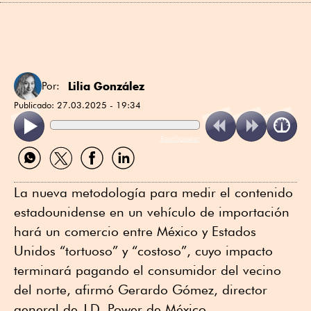
Lilia González
Por:
Publicado:
27.03.2025 - 19:34
ReadSpeaker
Compartir
Compartir
Compartir
Compartir
por
por
por
por
WhatsApp
Twitter
Facebook
Linkedin
La nueva metodología para medir el contenido
estadounidense en un vehículo de importación
hará un comercio entre México y Estados
Unidos “tortuoso” y “costoso”, cuyo impacto
terminará pagando el consumidor del vecino
del norte, afirmó Gerardo Gómez, director
general de J.D. Power de México.