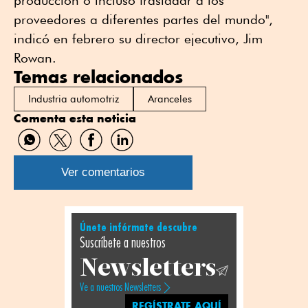
producción o incluso trasladar a los
proveedores a diferentes partes del mundo",
indicó en febrero su director ejecutivo, Jim
Rowan.
Temas relacionados
Industria automotriz
Aranceles
Comenta esta noticia
Compartir
Compartir
Compartir
Compartir
por
por
por
por
WhatsApp
Twitter
Facebook
Linkedin
Ver comentarios
Únete infórmate descubre
Suscríbete a nuestros
Newsletters
Ve a nuestros Newsletters
REGÍSTRATE AQUÍ