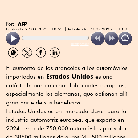
AFP
Por:
Publicado:
27.03.2025 - 10:55
Actualizado:
27.03.2025 - 11:03
ReadSpeaker
Compartir
Compartir
Compartir
Compartir
por
por
por
por
WhatsApp
Twitter
Facebook
Linkedin
El aumento de los aranceles a los automóviles
Estados Unidos
importados en
es una
catástrofe para muchos fabricantes europeos,
especialmente los alemanes, que obtienen allí
gran parte de sus beneficios.
Estados Unidos es un "mercado clave" para la
industria automotriz europea, que exportó en
2024 cerca de 750,000 automóviles por valor
de 38500 millones de euros (41,500 millones