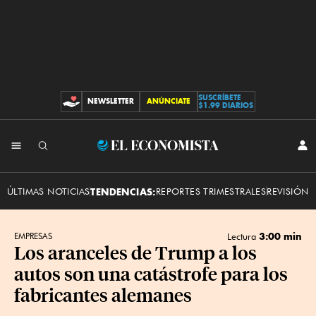
SUSCRÍBETE
NEWSLETTER
ANÚNCIATE
CONTRIBUCIONES
$1.99 DIARIOS
INI
El
SES
Economista
ÚLTIMAS NOTICIAS
TENDENCIAS:
REPORTES TRIMESTRALES
REVISIÓN 
3:00 min
EMPRESAS
Lectura
Los aranceles de Trump a los
autos son una catástrofe para los
fabricantes alemanes