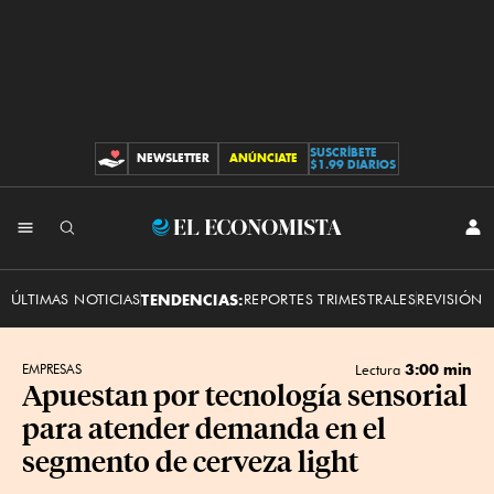
SUSCRÍBETE
NEWSLETTER
ANÚNCIATE
CONTRIBUCIONES
$1.99 DIARIOS
INI
El
SES
Economista
ÚLTIMAS NOTICIAS
TENDENCIAS:
REPORTES TRIMESTRALES
REVISIÓN 
3:00 min
EMPRESAS
Lectura
Apuestan por tecnología sensorial
para atender demanda en el
segmento de cerveza light