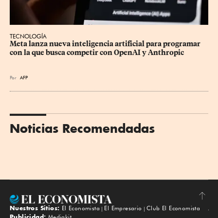
TECNOLOGÍA
Meta lanza nueva inteligencia artificial para programar 
con la que busca competir con OpenAI y Anthropic
Por
AFP
Noticias Recomendadas
Nuestros Sitios:
El Economista
El Empresario
Club El Economista
Subir
Publicidad:
Mediakit