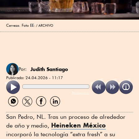
Cerveza. Foto EE:
ARCHIVO
Judith Santiago
Por:
Publicado:
24.04.2026 - 11:17
ReadSpeaker
Compartir
Compartir
Compartir
Compartir
por
por
por
por
WhatsApp
Twitter
Facebook
Linkedin
San Pedro, NL. Tras un proceso de alrededor
Heineken México
de año y medio,
incorporó la tecnología “extra fresh” a su