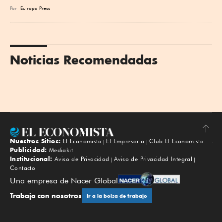
Por
Eu
ropa Press
Noticias Recomendadas
Nuestros Sitios:
El Economista
El Empresario
Club El Economista
Subir
Publicidad:
Mediakit
Institucional:
Aviso de Privacidad
Aviso de Privacidad Integral
Contacto
Una empresa de Nacer Global
Trabaja con nosotros
Ir a la bolsa de trabajo