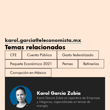
karol.garcia@eleconomista.mx
Temas relacionados
CFE
Cuenta Pública
Gasto federalizado
Paquete Económico 2021
Pemex
Refinerías
Corrupción en México
Karol García Zubía
Karol García Zubía es reportera de Empresas
y Negocios, especializada en temas de
energía.