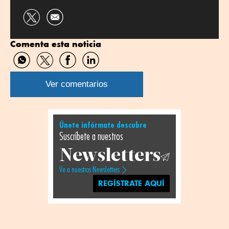
Compartir
por
Comenta esta noticia
Twitter
Compartir
Compartir
Compartir
Compartir
por
por
por
por
WhatsApp
Twitter
Facebook
Linkedin
Ver comentarios
Únete infórmate descubre
Suscríbete a nuestros
Newsletters
Ve a nuestros Newsletters
REGÍSTRATE AQUÍ