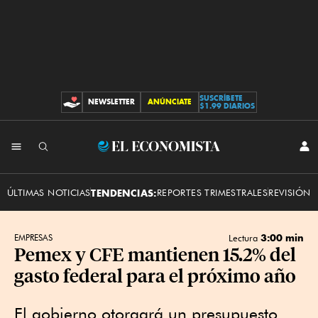
SUSCRÍBETE
NEWSLETTER
ANÚNCIATE
CONTRIBUCIONES
$1.99 DIARIOS
INI
El
SES
Economista
ÚLTIMAS NOTICIAS
TENDENCIAS:
REPORTES TRIMESTRALES
REVISIÓN 
3:00 min
EMPRESAS
Lectura
Pemex y CFE mantienen 15.2% del
gasto federal para el próximo año
El gobierno otorgará un presupuesto