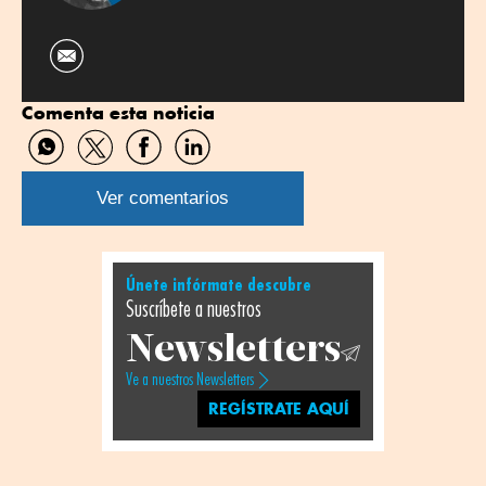
Comenta esta noticia
Compartir
Compartir
Compartir
Compartir
por
por
por
por
WhatsApp
Twitter
Facebook
Linkedin
Ver comentarios
Únete infórmate descubre
Suscríbete a nuestros
Newsletters
Ve a nuestros Newsletters
REGÍSTRATE AQUÍ