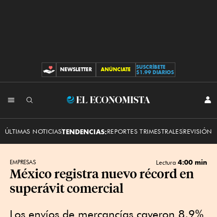
SUSCRÍBETE
NEWSLETTER
ANÚNCIATE
CONTRIBUCIONES
$1.99 DIARIOS
INI
El
SES
Economista
ÚLTIMAS NOTICIAS
TENDENCIAS:
REPORTES TRIMESTRALES
REVISIÓN 
4:00 min
EMPRESAS
Lectura
México registra nuevo récord en
superávit comercial
Los envíos de mercancías cayeron 8.9%