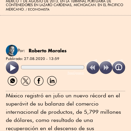
MEXICO 1 DE AGOSTO DE 2013, EN LA TERMINAL PORTUARIA DE
CONTENEDORES EN LAZARO CARDENAS, MICHOACAN. EN EL PACIFICO
MEXICANO.
ECONOMISTA
Roberto Morales
Por:
Publicado:
27.08.2020 - 13:59
ReadSpeaker
Compartir
Compartir
Compartir
Compartir
por
por
por
por
WhatsApp
Twitter
Facebook
Linkedin
México registró en julio un nuevo récord en el
superávit de su balanza del comercio
internacional de productos, de 5,799 millones
de dólares, como resultado de una
recuperación en el descenso de sus