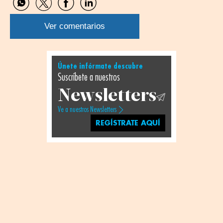
Compartir
Compartir
Compartir
Compartir
por
por
por
por
WhatsApp
Twitter
Facebook
Linkedin
Ver comentarios
Únete infórmate descubre
Suscríbete a nuestros
Newsletters
Ve a nuestros Newsletters
REGÍSTRATE AQUÍ