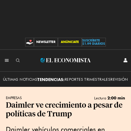
SUSCRÍBETE
NEWSLETTER
ANÚNCIATE
CONTRIBUCIONES
$1.99 DIARIOS
INI
El
SES
Economista
ÚLTIMAS NOTICIAS
TENDENCIAS:
REPORTES TRIMESTRALES
REVISIÓN 
2:00 min
EMPRESAS
Lectura
Daimler ve crecimiento a pesar de
políticas de Trump
Daimler vehículos comerciales en