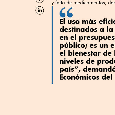
por
y falta de medicamentos, den
Facebook
Compartir
por
Linkedin
El uso más efici
destinados a la
en el presupues
público; es un 
el bienestar de
niveles de prod
país”, demandó 
Económicos del 