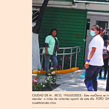
CIUDAD DE M…XICO, 19JULIO2023.- Esta maÒana se inaug
atender· a miles de visitantes apartir de este dÌa. 
CUARTOSCURO.COM