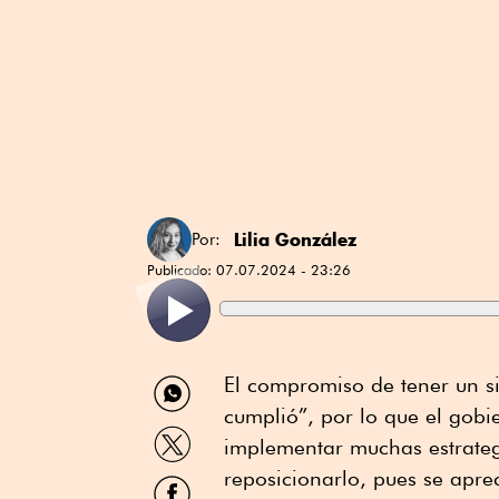
Lilia González
Por:
Publicado:
07.07.2024 - 23:26
Compartir
El compromiso de tener un s
por
cumplió”, por lo que el gob
WhatsApp
Compartir
implementar muchas estrategi
por
Twitter
reposicionarlo, pues se apre
Compartir