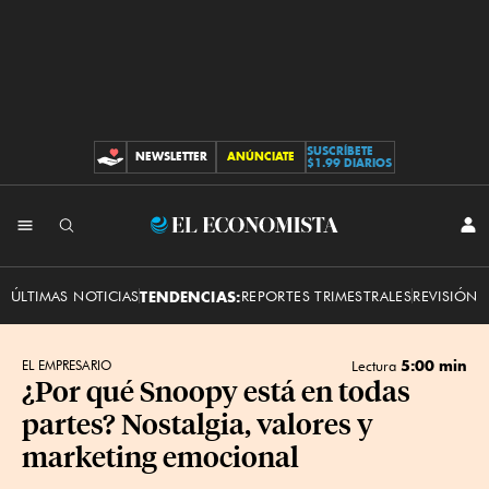
SUSCRÍBETE
NEWSLETTER
ANÚNCIATE
CONTRIBUCIONES
$1.99 DIARIOS
INI
El
SES
Economista
ÚLTIMAS NOTICIAS
TENDENCIAS:
REPORTES TRIMESTRALES
REVISIÓN 
5:00 min
EL EMPRESARIO
Lectura
¿Por qué Snoopy está en todas
partes? Nostalgia, valores y
marketing emocional