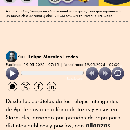
A sus 75 años, Snoopy no sólo se mantiene vigente, sino que experimenta
un nuevo ciclo de fama global.
ILUSTRACIÓN EE: NAYELLY TENORIO
Felipe Morales Fredes
Por:
Publicado:
19.05.2025 - 07:15
Actualizado:
19.05.2025 - 09:00
ReadSpeaker
Compartir
Compartir
Compartir
Compartir
por
por
por
por
WhatsApp
Twitter
Facebook
Linkedin
Desde las carátulas de los relojes inteligentes
de Apple hasta una línea de tazas y vasos en
Starbucks, pasando por prendas de ropa para
alianzas
distintos públicos y precios, con