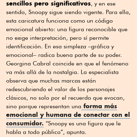
sencillos pero significativos
, y en ese
sentido, Snoopy sigue siendo vigente. Para ella,
esta caricatura funciona como un código
emocional abierto: una figura reconocible que
no exige interpretación, pero sí permite
identificación. En esa simpleza –gráfica y
emocional– radica buena parte de su poder.
Georgina Cabral coincide en que el fenómeno
va más allá de la nostalgia. La especialista
observa que muchas marcas están
redescubriendo el valor de los personajes
clásicos, no solo por el recuerdo que evocan,
forma más
sino porque representan una
emocional y humana de conectar con el
consumidor.
“Snoopy es una figura que le
habla a todo público”, apunta.