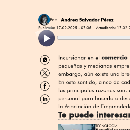
Andrea Salvador Pérez
Por:
Publicado:
17.02.2025 - 07:05
Actualizado:
17.02.
Compartir
comercio 
Incursionar en el
por
pequeñas y medianas empresa
WhatsApp
Compartir
embargo, aún existe una br
por
Twitter
En este sentido, cinco de ca
Compartir
por
las principales razones son:
Facebook
Compartir
personal para hacerlo o des
por
la Asociación de Emprended
Linkedin
Te puede interesa
TECNOLOGÍA