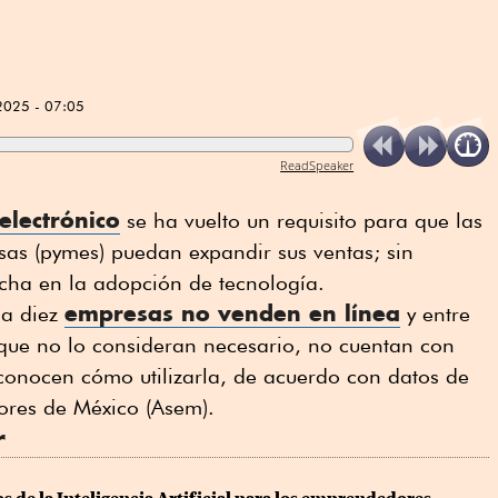
2025 - 07:05
ReadSpeaker
electrónico
se ha vuelto un requisito para que las
s (pymes) puedan expandir sus ventas; sin
echa en la adopción de tecnología.
empresas no venden en línea
da diez
y entre
 que no lo consideran necesario, no cuentan con
conocen cómo utilizarla, de acuerdo con datos de
ores de México (Asem).
r