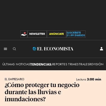
SUSCRÍBETE
NEWSLETTER
ANÚNCIATE
CONTRIBUCIONES
$1.99 DIARIOS
INI
El
SES
Economista
ÚLTIMAS NOTICIAS
TENDENCIAS:
REPORTES TRIMESTRALES
REVISIÓN 
3:00 min
EL EMPRESARIO
Lectura
¿Cómo proteger tu negocio
durante las lluvias e
inundaciones?