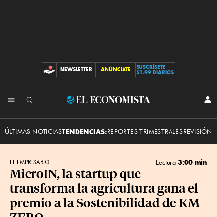
SUSCRÍBETE
NEWSLETTER
ANÚNCIATE
CONTRIBUCIONES
$1.99 DIARIOS
INI
El
SES
Economista
ÚLTIMAS NOTICIAS
TENDENCIAS:
REPORTES TRIMESTRALES
REVISIÓN 
3:00 min
EL EMPRESARIO
Lectura
MicroIN, la startup que
transforma la agricultura gana el
premio a la Sostenibilidad de KM
ZERO