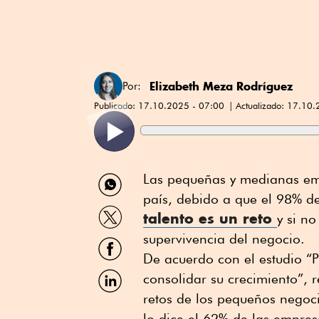
Elizabeth Meza Rodríguez
Por:
Publicado:
17.10.2025 - 07:00
Actualizado:
17.10.
Compartir
Las pequeñas y medianas em
por
país, debido a que el 98% d
WhatsApp
Compartir
talento es un reto
y si n
por
Twitter
supervivencia del negocio.
Compartir
por
De acuerdo con el estudio “P
Facebook
Compartir
consolidar su crecimiento”, 
por
retos de los pequeños negoc
Linkedin
lo dice el 62% de las empres