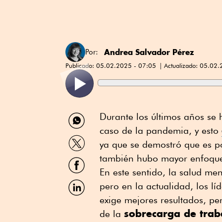
Andrea Salvador Pérez
Por:
Publicado:
05.02.2025 - 07:05
Actualizado:
05.02.
Compartir
Durante los últimos años se 
por
caso de la pandemia, y esto
WhatsApp
Compartir
ya que se demostró que es p
por
Twitter
también hubo mayor enfoque 
Compartir
por
En este sentido, la salud men
Facebook
Compartir
pero en la actualidad, los lí
por
exige mejores resultados, pe
Linkedin
sobrecarga de trab
de la