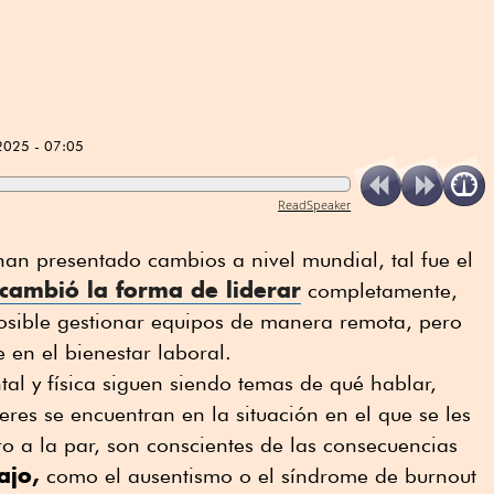
2025 - 07:05
ReadSpeaker
han presentado cambios a nivel mundial, tal fue el
cambió la forma de liderar
completamente,
osible gestionar equipos de manera remota, pero
en el bienestar laboral.
tal y física siguen siendo temas de qué hablar,
deres se encuentran en la situación en el que se les
ro a la par, son conscientes de las consecuencias
ajo,
como el ausentismo o el síndrome de burnout