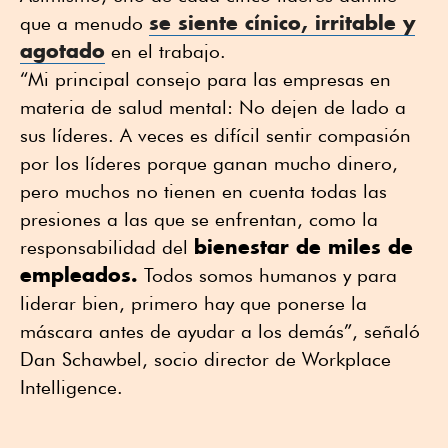
se siente cínico, irritable y
que a menudo
agotado
en el trabajo.
“Mi principal consejo para las empresas en
materia de salud mental: No dejen de lado a
sus líderes. A veces es difícil sentir compasión
por los líderes porque ganan mucho dinero,
pero muchos no tienen en cuenta todas las
presiones a las que se enfrentan, como la
bienestar de miles de
responsabilidad del
empleados.
Todos somos humanos y para
liderar bien, primero hay que ponerse la
máscara antes de ayudar a los demás”, señaló
Dan Schawbel, socio director de Workplace
Intelligence.