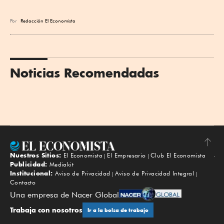
Por
Redacción El Economista
Noticias Recomendadas
Nuestros Sitios:
El Economista
El Empresario
Club El Economista
Subir
Publicidad:
Mediakit
Institucional:
Aviso de Privacidad
Aviso de Privacidad Integral
Contacto
Una empresa de Nacer Global
Trabaja con nosotros
Ir a la bolsa de trabajo