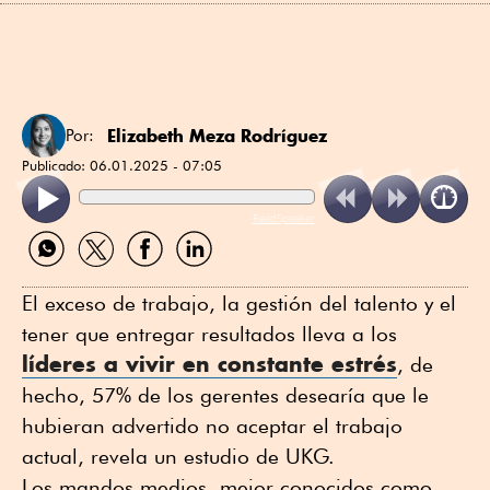
Elizabeth Meza Rodríguez
Por:
Publicado:
06.01.2025 - 07:05
ReadSpeaker
Compartir
Compartir
Compartir
Compartir
por
por
por
por
WhatsApp
Twitter
Facebook
Linkedin
El exceso de trabajo, la gestión del talento y el
tener que entregar resultados lleva a los
líderes a vivir en constante estrés
, de
hecho, 57% de los gerentes desearía que le
hubieran advertido no aceptar el trabajo
actual, revela un estudio de UKG.
Los mandos medios, mejor conocidos como