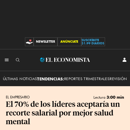
SUSCRÍBETE
NEWSLETTER
ANÚNCIATE
CONTRIBUCIONES
$1.99 DIARIOS
INI
El
SES
Economista
ÚLTIMAS NOTICIAS
TENDENCIAS:
REPORTES TRIMESTRALES
REVISIÓN 
3:00 min
EL EMPRESARIO
Lectura
El 70% de los líderes aceptaría un
recorte salarial por mejor salud
mental