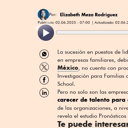
Elizabeth Meza Rodríguez
Por:
Publicado:
02.06.2025 - 07:00
Actualizado:
02.06.
Compartir
La sucesión en puestos de li
por
en empresas familiares, deb
WhatsApp
Compartir
México
, no cuenta con pro
por
Twitter
Investigación para Familias
Compartir
por
School.
Facebook
Compartir
Pero no solo son las empresa
por
carecer de talento para
Linkedin
de las organizaciones, a niv
revela el estudio Pronóstico
Te puede interesa