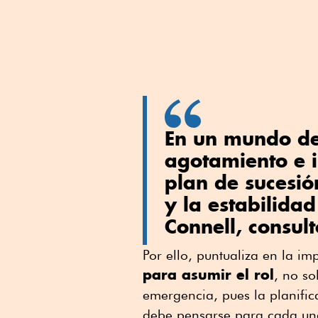
En un mundo de
agotamiento e 
plan de sucesió
y la estabilidad
Connell, consult
Por ello, puntualiza en la im
para asumir el rol
, no so
emergencia, pues la planific
debe pensarse para cada una