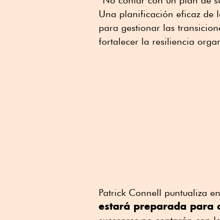
“No contar con un plan de s
Una planificación eficaz de 
para gestionar las transicio
fortalecer la resiliencia orga
Patrick Connell puntualiza e
estará preparada para c