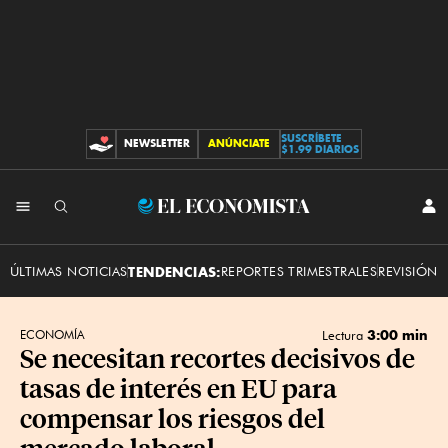
SUSCRÍBETE
NEWSLETTER
ANÚNCIATE
CONTRIBUCIONES
$1.99 DIARIOS
INI
El
SES
Economista
ÚLTIMAS NOTICIAS
TENDENCIAS:
REPORTES TRIMESTRALES
REVISIÓN 
3:00 min
ECONOMÍA
Lectura
Se necesitan recortes decisivos de
tasas de interés en EU para
compensar los riesgos del
mercado laboral