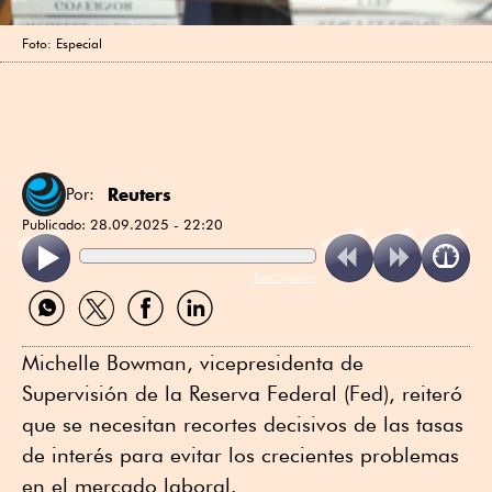
Foto: Especial
Reuters
Por:
Publicado:
28.09.2025 - 22:20
ReadSpeaker
Compartir
Compartir
Compartir
Compartir
por
por
por
por
WhatsApp
Twitter
Facebook
Linkedin
Michelle Bowman, vicepresidenta de
Supervisión de la Reserva Federal (Fed), reiteró
que se necesitan recortes decisivos de las tasas
de interés para evitar los crecientes problemas
en el mercado laboral.