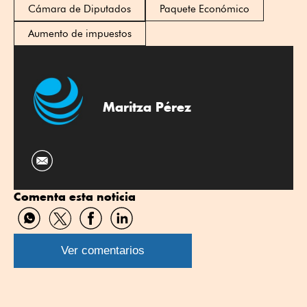
Cámara de Diputados
Paquete Económico
Aumento de impuestos
Maritza Pérez
Comenta esta noticia
Compartir
Compartir
Compartir
Compartir
por
por
por
por
WhatsApp
Twitter
Facebook
Linkedin
Ver comentarios