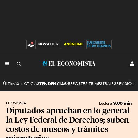
SUSCRÍBETE
NEWSLETTER
ANÚNCIATE
CONTRIBUCIONES
$1.99 DIARIOS
INI
El
SES
Economista
ÚLTIMAS NOTICIAS
TENDENCIAS:
REPORTES TRIMESTRALES
REVISIÓN 
3:00 min
ECONOMÍA
Lectura
Diputados aprueban en lo general
la Ley Federal de Derechos; suben
costos de museos y trámites
migratorios