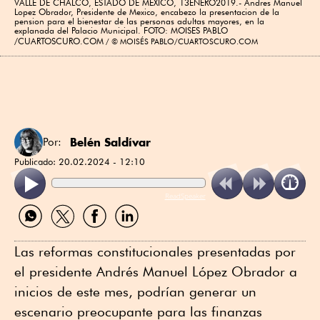
VALLE DE CHALCO, ESTADO DE MEXICO, 13ENERO2019.- Andres Manuel
Lopez Obrador, Presidente de Mexico, encabezo la presentacion de la
pension para el bienestar de las personas adultas mayores, en la
explanada del Palacio Municipal. FOTO: MOISES PABLO
/CUARTOSCURO.COM
© MOISÉS PABLO/CUARTOSCURO.COM
Belén Saldívar
Por:
Publicado:
20.02.2024 - 12:10
ReadSpeaker
Compartir
Compartir
Compartir
Compartir
por
por
por
por
WhatsApp
Twitter
Facebook
Linkedin
Las reformas constitucionales presentadas por
el presidente Andrés Manuel López Obrador a
inicios de este mes, podrían generar un
escenario preocupante para las finanzas