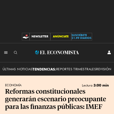
SUSCRÍBETE
NEWSLETTER
ANÚNCIATE
CONTRIBUCIONES
$1.99 DIARIOS
INI
El
SES
Economista
ÚLTIMAS NOTICIAS
TENDENCIAS:
REPORTES TRIMESTRALES
REVISIÓN 
3:00 min
ECONOMÍA
Lectura
Reformas constitucionales
generarán escenario preocupante
para las finanzas públicas: IMEF