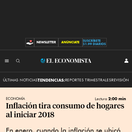
SUSCRÍBETE
NEWSLETTER
ANÚNCIATE
CONTRIBUCIONES
$1.99 DIARIOS
INI
El
SES
Economista
ÚLTIMAS NOTICIAS
TENDENCIAS:
REPORTES TRIMESTRALES
REVISIÓN 
2:00 min
ECONOMÍA
Lectura
Inflación tira consumo de hogares
al iniciar 2018
En enero, cuando la inflación se ubicó