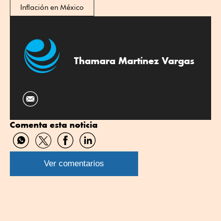
Inflación en México
Thamara Martínez Vargas
Comenta esta noticia
Compartir
Compartir
Compartir
Compartir
por
por
por
por
WhatsApp
Twitter
Facebook
Linkedin
Ver comentarios