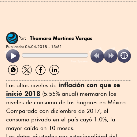
Thamara Martínez Vargas
Por:
Publicado:
06.04.2018 - 13:51
ReadSpeaker
Compartir
Compartir
Compartir
Compartir
por
por
por
por
WhatsApp
Twitter
Facebook
Linkedin
inflación con que se
Los altos niveles de
inició 2018
(5.55% anual) mermaron los
niveles de consumo de los hogares en México.
Comparado con diciembre de 2017, el
consumo privado en el país cayó 1.0%, la
mayor caída en 10 meses.
Los datos ajustados por estacionalidad del