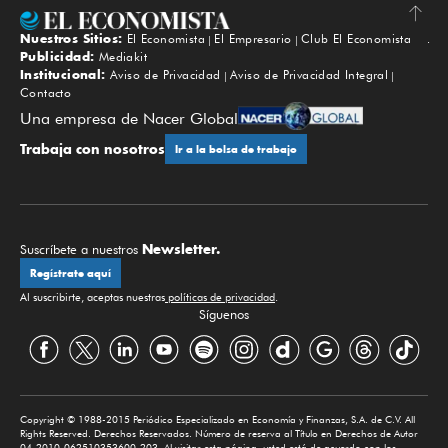
Nuestros Sitios:
El Economista
El Empresario
Club El Economista
Subir
Publicidad:
Mediakit
Institucional:
Aviso de Privacidad
Aviso de Privacidad Integral
Contacto
Una empresa de Nacer Global
Trabaja con nosotros
Ir a la bolsa de trabajo
Newsletter.
Suscríbete a nuestros
Regístrate aquí
Al suscribirte, aceptas nuestras
políticas de privacidad
.
Síguenos
Copyright © 1988-2015 Periódico Especializado en Economía y Finanzas, S.A. de C.V. All
Rights Reserved. Derechos Reservados. Número de reserva al Título en Derechos de Autor
04-2010-062510353600-203. Al visitar esta página, usted está de acuerdo con los