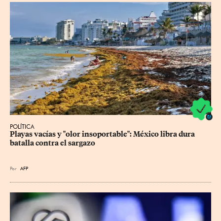
POLÍTICA
Playas vacías y "olor insoportable": México libra dura 
batalla contra el sargazo
Por
AFP