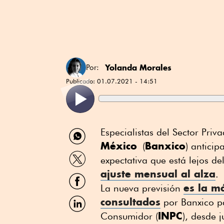
Yolanda Morales
Por:
Publicado:
01.07.2021 - 14:51
Compartir
Especialistas del Sector Pri
por
México
Banxico
(
) antici
WhatsApp
Compartir
expectativa que está lejos d
por
ajuste mensual al alza
Twitter
.
Compartir
por
es la m
La nueva previsión
Facebook
Compartir
consultados
por Banxico pa
por
INPC
Consumidor (
), desde 
Linkedin