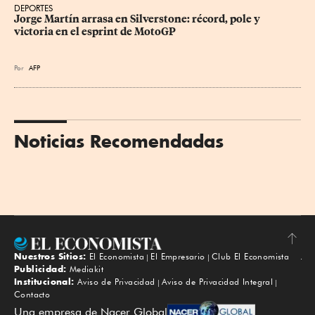
DEPORTES
Jorge Martín arrasa en Silverstone: récord, pole y 
victoria en el esprint de MotoGP
Por
AFP
Noticias Recomendadas
Nuestros Sitios:
El Economista
El Empresario
Club El Economista
Subir
Publicidad:
Mediakit
Institucional:
Aviso de Privacidad
Aviso de Privacidad Integral
Contacto
Una empresa de Nacer Global