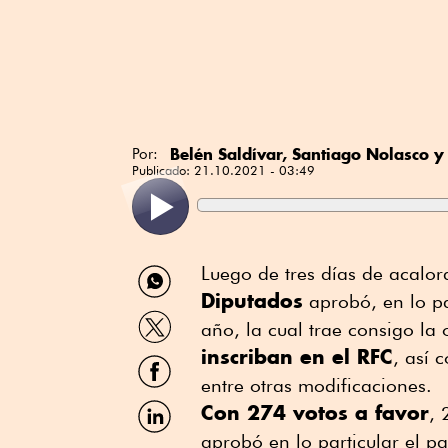
Belén Saldívar, Santiago Nolasco y
Por:
Publicado:
21.10.2021 - 03:49
Compartir
Luego de tres días de acalor
por
Diputados
aprobó, en lo par
WhatsApp
Compartir
año, la cual trae consigo la
por
inscriban en el RFC
Twitter
, así 
Compartir
por
entre otras modificaciones.
Facebook
Compartir
Con 274 votos a favor
, 
por
aprobó en lo particular el pa
Linkedin