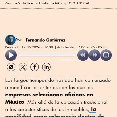
Zona de Santa Fe en la Ciudad de México
FOTO: ESPECIAL.
Fernando Gutiérrez
Por:
Publicado:
17.06.2026 - 09:00
Actualizado:
17.06.2026 - 09:00
ReadSpeaker
Compartir
Compartir
Compartir
Compartir
por
por
por
por
WhatsApp
Twitter
Facebook
Linkedin
Los largos tiempos de traslado han comenzado
a modificar los criterios con los que las
empresas seleccionan oficinas en
México
. Más allá de la ubicación tradicional
la
o las características de los inmuebles,
movilidad gana relevancia
dentro de