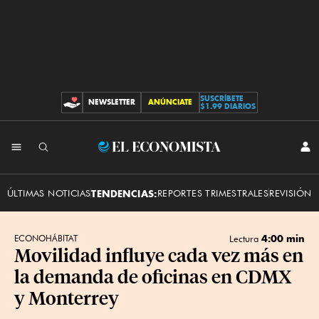
SUSCRÍBETE
NEWSLETTER
ANÚNCIATE
CONTRIBUCIONES
$1.99 DIARIOS
INI
El
SES
Economista
ÚLTIMAS NOTICIAS
TENDENCIAS:
REPORTES TRIMESTRALES
REVISIÓN 
4:00 min
ECONOHÁBITAT
Lectura
Movilidad influye cada vez más en
la demanda de oficinas en CDMX
y Monterrey