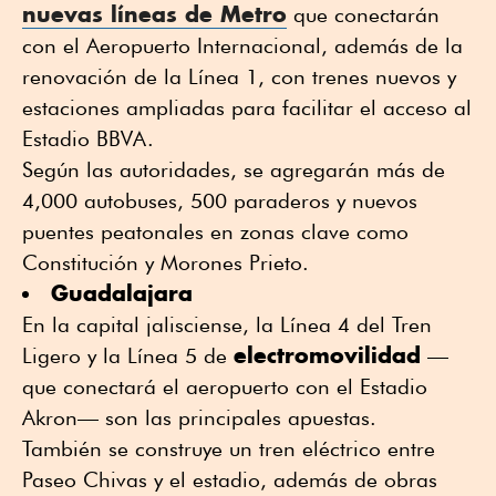
nuevas líneas de Metro
que conectarán
con el Aeropuerto Internacional, además de la
renovación de la Línea 1, con trenes nuevos y
estaciones ampliadas para facilitar el acceso al
Estadio BBVA.
Según las autoridades, se agregarán más de
4,000 autobuses, 500 paraderos y nuevos
puentes peatonales en zonas clave como
Constitución y Morones Prieto.
Guadalajara
En la capital jalisciense, la Línea 4 del Tren
electromovilidad
Ligero y la Línea 5 de
—
que conectará el aeropuerto con el Estadio
Akron— son las principales apuestas.
También se construye un tren eléctrico entre
Paseo Chivas y el estadio, además de obras