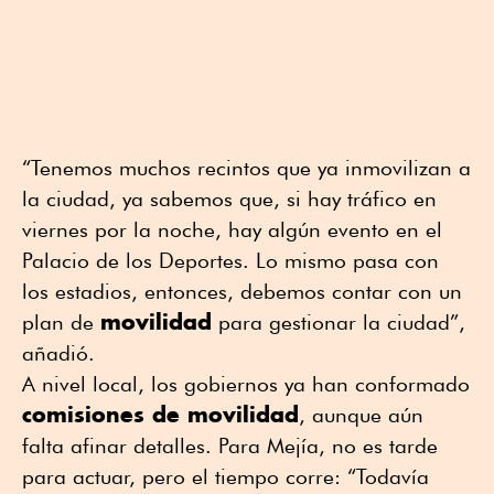
“Tenemos muchos recintos que ya inmovilizan a
la ciudad, ya sabemos que, si hay tráfico en
viernes por la noche, hay algún evento en el
Palacio de los Deportes. Lo mismo pasa con
los estadios, entonces, debemos contar con un
movilidad
plan de
para gestionar la ciudad”,
añadió.
A nivel local, los gobiernos ya han conformado
comisiones de movilidad
, aunque aún
falta afinar detalles. Para Mejía, no es tarde
para actuar, pero el tiempo corre: “Todavía