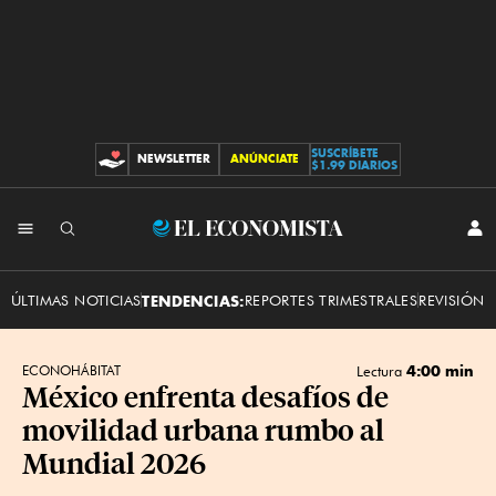
SUSCRÍBETE
NEWSLETTER
ANÚNCIATE
CONTRIBUCIONES
$1.99 DIARIOS
INI
El
SES
Economista
ÚLTIMAS NOTICIAS
TENDENCIAS:
REPORTES TRIMESTRALES
REVISIÓN 
4:00 min
ECONOHÁBITAT
Lectura
México enfrenta desafíos de
movilidad urbana rumbo al
Mundial 2026