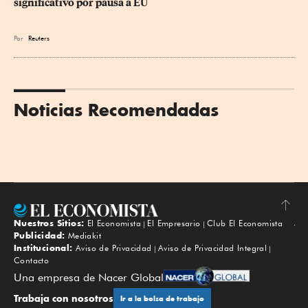
significativo por pausa a EU
Por
Reuters
Noticias Recomendadas
Nuestros Sitios:
El Economista
El Empresario
Club El Economista
Subir
Publicidad:
Mediakit
Institucional:
Aviso de Privacidad
Aviso de Privacidad Integral
Contacto
Una empresa de Nacer Global
Trabaja con nosotros
Ir a la bolsa de trabajo