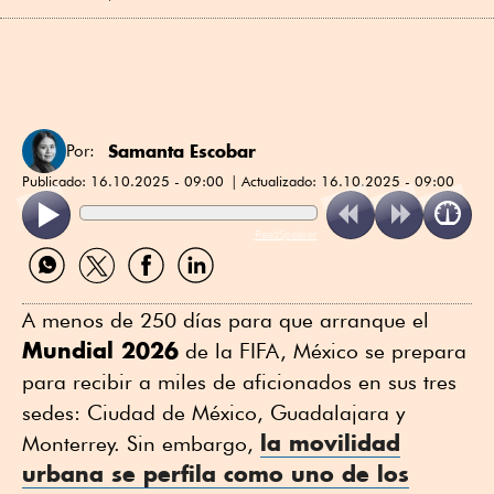
Samanta Escobar
Por:
Publicado:
16.10.2025 - 09:00
Actualizado:
16.10.2025 - 09:00
ReadSpeaker
Compartir
Compartir
Compartir
Compartir
por
por
por
por
WhatsApp
Twitter
Facebook
Linkedin
A menos de 250 días para que arranque el
Mundial 2026
de la FIFA, México se prepara
para recibir a miles de aficionados en sus tres
sedes: Ciudad de México, Guadalajara y
la
movilidad
Monterrey. Sin embargo,
urbana
se perfila como uno de los