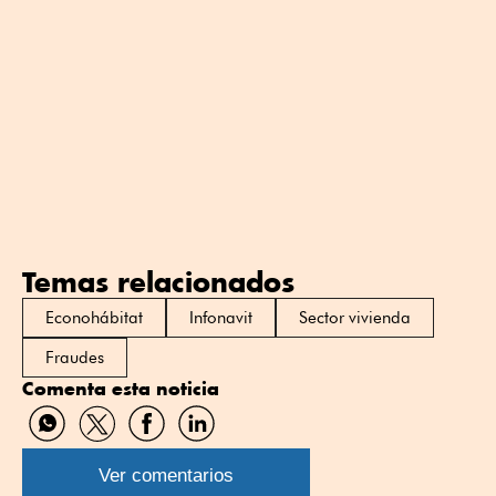
Temas relacionados
Econohábitat
Infonavit
Sector vivienda
Fraudes
Comenta esta noticia
Compartir
Compartir
Compartir
Compartir
por
por
por
por
WhatsApp
Twitter
Facebook
Linkedin
Ver comentarios