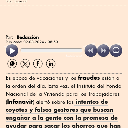
Foto: Especial.
Redacción
Por:
Publicado:
02.08.2024 - 08:50
ReadSpeaker
Compartir
Compartir
Compartir
Compartir
por
por
por
por
WhatsApp
Twitter
Facebook
Linkedin
fraudes
Es época de vacaciones y los
están a
la orden del día. Esta vez, el Instituto del Fondo
Nacional de la Vivienda para los Trabajadores
Infonavit
intentos de
(
) alertó sobre los
coyotes y falsos gestores que buscan
engañar a la gente con la promesa de
ayudar para sacar los ahorros que han