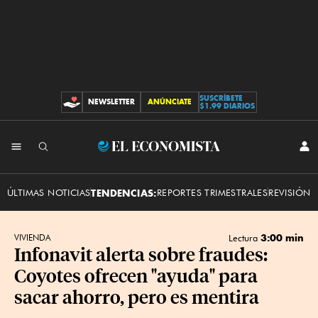
SUSCRÍBETE
NEWSLETTER
ANÚNCIATE
CONTRIBUCIONES
$1.99 DIARIOS
INI
El
SES
Economista
ÚLTIMAS NOTICIAS
TENDENCIAS:
REPORTES TRIMESTRALES
REVISIÓN 
3:00 min
VIVIENDA
Lectura
Infonavit alerta sobre fraudes:
Coyotes ofrecen "ayuda" para
sacar ahorro, pero es mentira