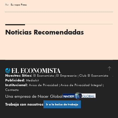
Por
Eu
ropa Press
Noticias Recomendadas
Nuestros Sitios:
El Economista
El Empresario
Club El Economista
Subir
Publicidad:
Mediakit
Institucional:
Aviso de Privacidad
Aviso de Privacidad Integral
Contacto
Una empresa de Nacer Global
Trabaja con nosotros
Ir a la bolsa de trabajo