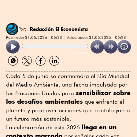
Redacción El Economista
Por:
Publicado:
31.05.2026 - 06:23
Actualizado:
31.05.2026 - 06:23
ReadSpeaker
Compartir
Compartir
Compartir
Compartir
por
por
por
por
WhatsApp
Twitter
Facebook
Linkedin
Cada 5 de junio se conmemora el Día Mundial
del Medio Ambiente, una fecha impulsada por
sensibilizar sobre
las Naciones Unidas para
los desafíos ambientales
que enfrenta el
planeta y promover acciones que contribuyan a
un futuro más sostenible.
llega en un
La celebración de este 2026
contexto marcado
por señales cada vez