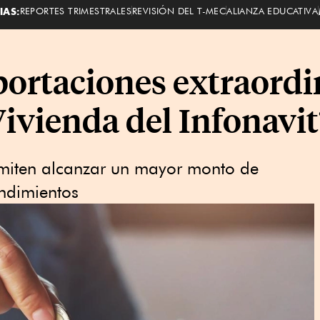
IAS:
REPORTES TRIMESTRALES
REVISIÓN DEL T-MEC
ALIANZA EDUCATIVA
ortaciones extraordin
ivienda del Infonavit
rmiten alcanzar un mayor monto de
endimientos