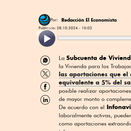
Redacción El Economista
Por:
Publicado:
28.10.2024 - 10:02
Compartir
Subcuenta de Vivien
La
por
la Vivienda para los Trabaja
WhatsApp
Compartir
las aportaciones que el
por
equivalente a 5% del sa
Twitter
Compartir
por
posible realizar aportaciones
Facebook
Compartir
de mayor monto o complementa
por
Infonavi
De acuerdo con el
Linkedin
laboralmente activas, pueden
como aportaciones extraordin